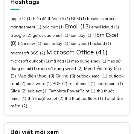
Hashtags
apple ID
(1)
Biểu đồ thống kê
(1)
BPM
(1)
business process
Email
(13)
management
(1)
bảo mật
(1)
email icloud
(1)
Hàm Excel
Google
(2)
gửi cv qua email
(1)
hàm day
(1)
(8)
hàm now
(1)
hàm today
(1)
hàm year
(1)
icloud
(1)
Microsoft Office
(41)
microsoft 365
(2)
microsoft outlook
(1)
mã hóa
(1)
mẹo dùng email
(1)
mẹo sử
Mẹo trên máy tính
mẹo sử dụng word
(2)
dụng email
(1)
(3)
Mẹo điện thoại
(3)
Online
(3)
outlook
outlook email
(1)
mail
(2)
PDF
(2)
password
(1)
recall email
(1)
sharepoint
(1)
Slide
(2)
subject
(1)
Template PowerPoint
(1)
thủ thuật
thủ thuật excel
(2)
Tải phầm
email
(1)
thủ thuật outlook
(1)
mềm
(2)
Bài viết mới xem